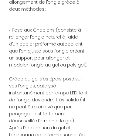
allongement de l’ongle grâce à
deux méthodes
:
•
Pose aux Chablons
(consiste à
rallonger l’ongle naturel à l’aide
d’un papier préformé autocollant
que l’on ajuste sous l’ongle créant
un support pour allonger et
modeler l’ongle au gel ou poly gel).
Grâce au
gel très épais posé sur
vos l’ongles
, catalysé
instantanément par lampe LED, le lit
de l’ongle deviendra très solide ( il
ne peut être enlevé que par
ponçage, il est fortement
déconseillé d’arracher le gel).
Après l’application du gel et
façonnage de la forme souhaitée,