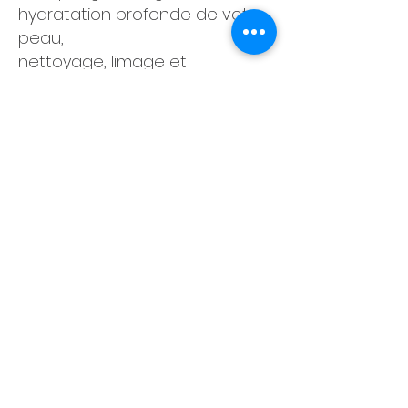
hydratation profonde de votre
peau,
nettoyage, limage et
élimination des cuticules pour
un résultat soignée,
Choisissez de prendre soin de vous
5 Rue des Mares 78840
MOISSON
Sur RDV Mardi, Jeudi, Vendredi,
Samedi