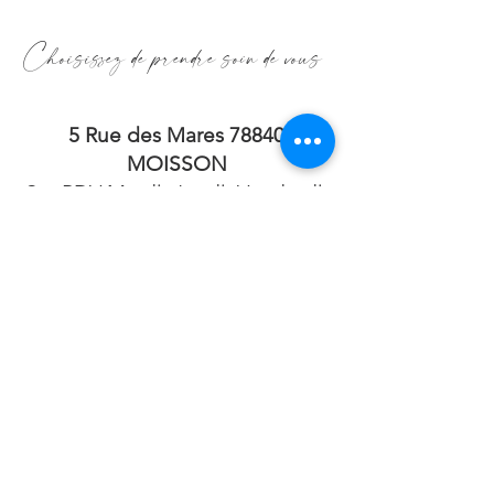
Choisissez de prendre soin de vous
5 Rue des Mares 78840
MOISSON
Sur RDV Mardi, Jeudi, Vendredi,
Samedi
2 Rue Maurice Berteaux 78711
MANTES LA VILLE
Sur RDV le Mercredi
Uniquement
Pour tous renseignements
06.82.59.41.40
bellamanucure@gmail.com