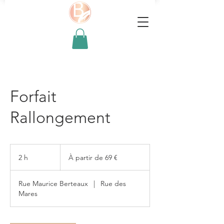
Forfait
Rallongement
À
partir
2 h
2
À partir de 69 €
de
69
h
euros
Rue Maurice Berteaux
|
Rue des
Mares