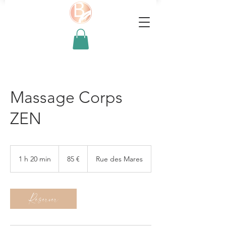
Massage Corps
ZEN
85
euros
1 h 20 min
1
85 €
Rue des Mares
2
0
m
Réserver
i
n