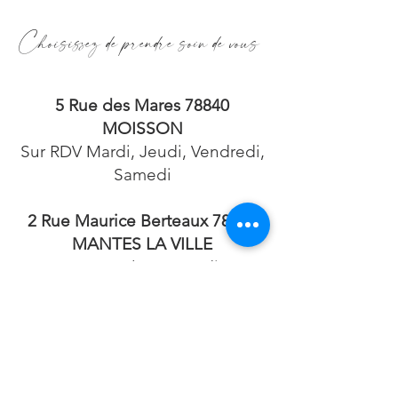
Choisissez de prendre soin de vous
5 Rue des Mares 78840
MOISSON
Sur RDV Mardi, Jeudi, Vendredi,
Samedi
2 Rue Maurice Berteaux 78711
MANTES LA VILLE
Sur RDV le Mercredi
Uniquement
Pour tous renseignements
06.82.59.41.40
bellamanucure@gmail.com