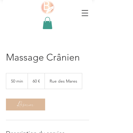
Massage Crânien
60
euros
50 min
5
60 €
Rue des Mares
0
m
i
Réserver
n