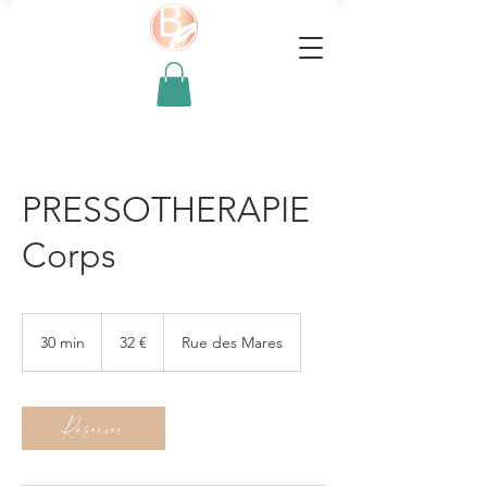
PRESSOTHERAPIE
Corps
32
euros
30 min
3
32 €
Rue des Mares
0
m
i
Réserver
n